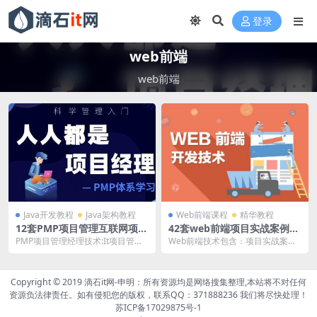
登录
web前端
web前端
Java开发教程
Java架构教程
Web前端课程
精华教程
12套PMP项目管理互联网项目
42套web前端项目实战案例入
经理Project管理入门到高级
门到高级视频,前端全栈架构师
PMP项目管理经理技术:It项目管理
Web前端技术包含：项目实战案例
实战视频教程
技术开发教程
体系,项目组织影响和周期,项目干系
入门到高级,前端全栈架构师技术开
人,项目管...
发教程Html5...
Copyright © 2019
滴石it网-申明
：所有资源均是网络搜集整理,本站将不对任何
资源负法律责任。如有侵犯您的版权，联系QQ：371888236 我们将尽快处理！
苏ICP备17029875号-1