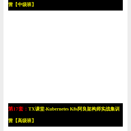
营【中级班】
第17套：
TX课堂-Kubernetes K8s阿良架构师实战集训
营【高级班】