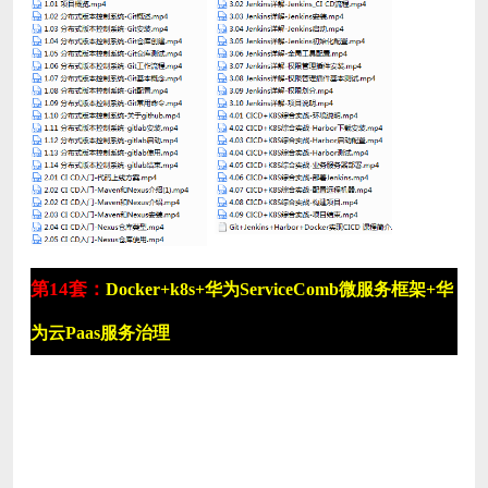
第14套：
Docker+k8s+华为ServiceComb微服务框架+华
为云Paas服务治理