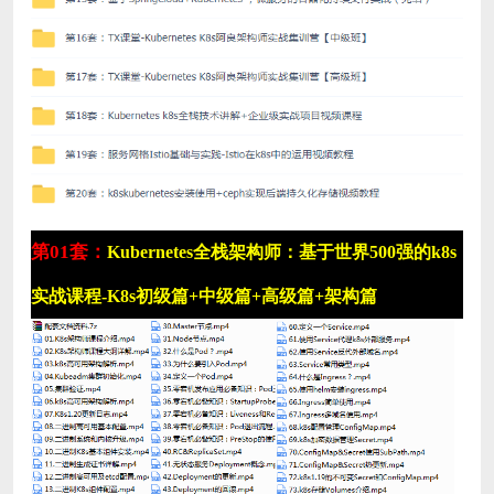
第01套：
Kubernetes全栈架构师：基于世界500强的k8s
实战课程-K8s初级篇+中级篇+高级篇+架构篇