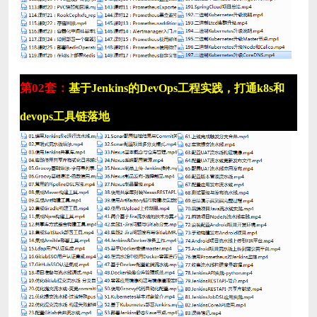
第02套：
基于Jenkins的DevOps工程实践，打通k8s和
devops工具链落地