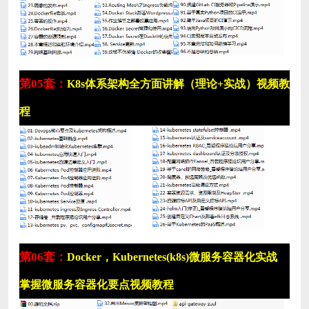
第05套：
K8s体系架构全方面讲解（理论+实战）视频教
程
第06套：
Docker，Kubernetes(k8s)微服务容器化实战
掌握微服务容器化要点视频教程