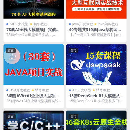
AIGC大模型
精华教程
Java开发教程
Java架构教程
78套AI全栈大模型项目实战，
40专题共319套Java架构师从
人工智能视频课程-多模态大模
0到1晋升大厂P6/P7/P8百万
78套AI全栈大模型项目实战，人工
【40专题共319套视频教程】Java
型，微调技术训练营，大模型
年薪架构师以项目实战为驱动/
智能视频课程-多模态大模型，微调
互联网架构师从0到1架构演进（10
多场景实战
分布式/高并发/微服务/性能优
技术训练营，大...
0万行代...
化视频教程
置顶
置顶
Java开发教程
精华教程
AIGC大模型
精华教程
36套JAVA+AI企业级大型项目
15套DeepSeek R1大模型从
实战前后端分离/微服务/云原
入门到精通/安装部署/AI高效
36套JAVA+AI企业级大型项目实战
15套DeepSeek R1大模型从入门到
生/分布式/高并发/高可用/中
办公/AIGC产品经/AI全栈大模
前后端分离/微服务/云原生/分布式/
精通/安装部署/AI高效办公/AIGC...
台策略项目架构视频教程
型项目实战理视频课程
高并发...
置顶
置顶