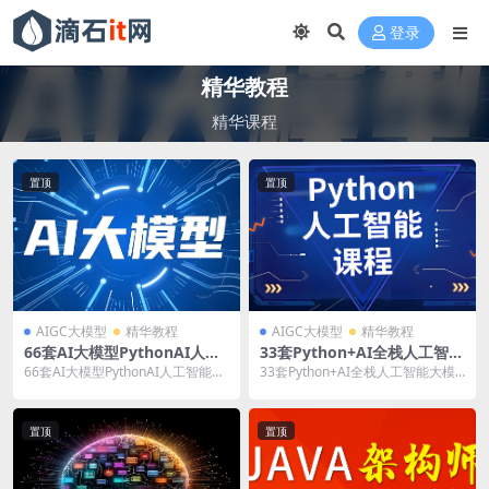
登录
精华教程
精华课程
置顶
置顶
AIGC大模型
精华教程
AIGC大模型
精华教程
66套AI大模型PythonAI人工
33套Python+AI全栈人工智能
智能Agent/Rag/MCP/LangC
大模型Python Web项目实
66套AI大模型PythonAI人工智能Ag
33套Python+AI全栈人工智能大模
hain/Skills/Coze/Dify/Code
战，机器学习，深度学习，CV
ent/Rag/MCP/LangCh...
型Python Web项目实战，机器学
x/多模态/微调/深度学习视频
机器视觉，nlp自然语言，推
习...
课程
荐系统，算法实战，量化交
置顶
置顶
易，运维自动化视频课程