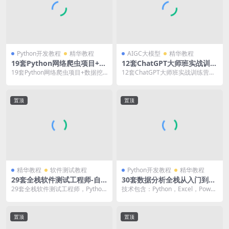
Python开发教程
精华教程
AIGC大模型
精华教程
19套Python网络爬虫项目+数
12套ChatGPT大师班实战训练
据挖掘+数据分析入门到精通-
营视频课程，抓住时代的风
19套Python网络爬虫项目+数据挖
12套ChatGPT大师班实战训练营视
基础+高级+实战+框架+整合
口，成为未来趋势的获利者
掘+数据分析入门到精通-基础+高级
频课程，抓住时代的风口，成为未
+扩展+分布式爬虫视频教程
+实战+...
来趋势的获利...
置顶
置顶
精华教程
软件测试教程
Python开发教程
精华教程
29套全栈软件测试工程师-自
30套数据分析全栈从入门到大
动化，性能，接口，大数据，
厂P6/P7高薪体系课，大量企
29套全栈软件测试工程师，Python
技术包含：Python，Excel，Power
前端，车机测试，项目实战
业级项目实战晋级高阶数据分
自动化测试，Jmeter性能测试，Jav
BI，Power Pivot，P...
析工程师
a...
置顶
置顶