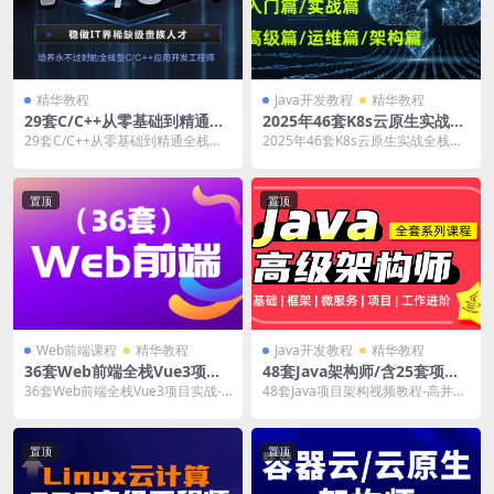
精华教程
Java开发教程
精华教程
29套C/C++从零基础到精通全
2025年46套K8s云原生实战全
栈开发工程师-入门篇+进阶篇
栈工程师课程-入门篇+实战篇
29套C/C++从零基础到精通全栈开
2025年46套K8s云原生实战全栈工
+项目篇+高级篇+游戏开发系
+高级篇+运维篇+架构篇
发工程师-入门篇+进阶篇+项目篇
程师课程-入门篇+实战篇+高级篇
列课程
+高级篇+游...
+运维篇+...
置顶
置顶
Web前端课程
精华教程
Java开发教程
精华教程
36套Web前端全栈Vue3项目
48套Java架构师/含25套项目
实战-入门篇+项目篇+进阶篇
实战/高并发/微服务/分布式/
36套Web前端全栈Vue3项目实战-
48套Java项目架构视频教程-高并
+架构篇，P7前端架构视频课
源码分析/设计模式/业务选型
入门篇+项目篇+进阶篇+架构篇，P
发，微服务，分布式，需求分析，
程
视频教程
7前端架...
业务选型，项目...
置顶
置顶