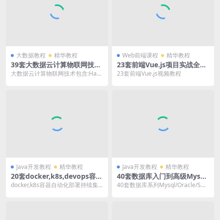
大数据教程
精华教程
Web前端课程
精华教程
39套大数据云计算物联网技术
23套前端Vue.js项目实战全栈
开发视频_数据分析入门到高级
开发入门到精通源码解析高级
大数据云计算物联网技术包含:Had
23套前端Vue.js视频教程
培训教程
实战视频教程
oop,Spark,Flink,Linux,H...
Java开发教程
精华教程
Java开发教程
精华教程
20套docker,k8s,devops容器
40套数据库入门到高级Mysq
自动化部署jenkins,CICD持续
l/Oracle/SQLServer/Redis/
docker,k8s容器自动化部署持续集
40套数据库系列Mysql/Oracle/SQL
集成视频教程
Mongodb/Nosql项目实战设
成java开发视频,微服务容器化实战
Server/Redis/Mon...
计优化性能集群视频教程
训练...