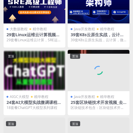
大数据教程
精华教程
Java开发教程
精华教程
29套Linux运维云计算视频课
39套K8s云原生实战，云计
程，SRE运维课程，运维开
算，微服务，容器自动化视频
29套餐Linux运维云计算，SRE运维
39套K8s云原生实战，云计算，微
发，运维安全项目实战
教程K8s+Docker+DevOps+J
课程-DevSecOps-运维安全-运维...
服务，容器自动化视频教程K8s+Do
enkins+CICD+Git+Istio+Ser
cker+...
vice Mesh
置顶
置顶
AIGC大模型
精华教程
Java开发教程
精华教程
24套AI大模型实战微调课程，
25套区块链技术开发视频_去
ChatGPT人工智能大模型，程
中心化项目案例实战以太坊智
18套餐ChatGPT大模型系列课程
区块链技术包含：区块链技术开发,
序员的AI启蒙课仿简书项目，
能合约挖矿教程
以太坊 ,IPFS去中心化项目案例实
ChatGPT开发电商项目
战,Ebay...
置顶
置顶