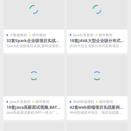
大数据教程
精华教程
Java开发教程
精华教程
32套Spark企业级项目实战视
18套JAVA大型企业级分布式电
频_Pyspark技术开发案例入门
商项目实战视频_微服务高并发
Spark企业级项目实战,源码深度剖
JAVA大型企业级分布式架构项目实
到高级培训教程
架构案例教程
析,实时流处理,机器学习,数据分析,
战,高并发,高可用,微服务,电商项目
性能调优...
实战,金融...
Java开发教程
精华教程
Web前端课程
精华教程
19套Java高薪面试视频,BAT一
42套web前端项目实战案例入
线大厂面试题及答案,架构师面
门到高级视频,前端全栈架构师
Java高薪面试教程,BAT一线大厂面
Web前端技术包含：项目实战案例
试技巧大全教程
技术开发教程
试题及答案,java架构师面试技巧大
入门到高级,前端全栈架构师技术开
全,算...
发教程Html5...