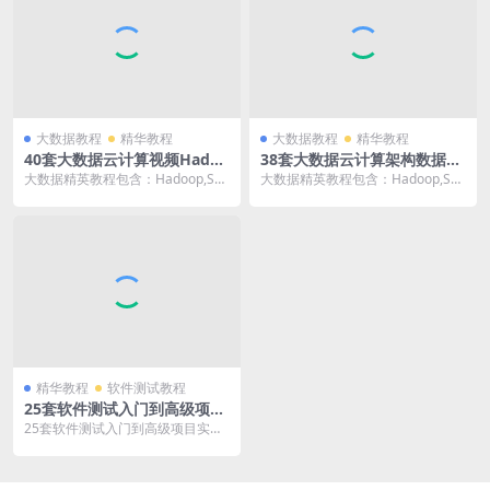
大数据教程
精华教程
大数据教程
精华教程
40套大数据云计算视频Hadoo
38套大数据云计算架构数据分
p,Flink,Spark,Storm入门高
析师开发视频,Hadoop,Spar
大数据精英教程包含：Hadoop,Spa
大数据精英教程包含：Hadoop,Spa
级实战案例教程
k,Storm,Kafka,人工智能机器
rk,Storm,k8s,HBase,H...
rk,Storm,k8s,HBase,H...
学习深度学习项目实战教程
精华教程
软件测试教程
25套软件测试入门到高级项目
实战案例教程python自动化J
25套软件测试入门到高级项目实战
meter性能测试
案例教程,python自动化,Jmeter性
能测...