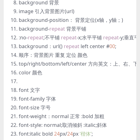
background 背景
image 引入背景图片(url)
background-position： 背景定位(x轴，y轴；)
background-
repeat
背景平铺
:no-
repeat
;不平铺
repeat
-x;水平平铺
repeat
-y;垂直
background：url()
repeat
left center #
00
;
顺序：背景图片 重复 定位 颜色
top/right/bottom/left/center 方向英文：上、右
color 颜色
font 文字
font-family 字体
font-size 字号
font-weight：normal 正常 :bold 加粗
font-style: normal;取消倾斜 :italic;斜体
font:italic bold
24
px/
24
px
‘楷体’
;