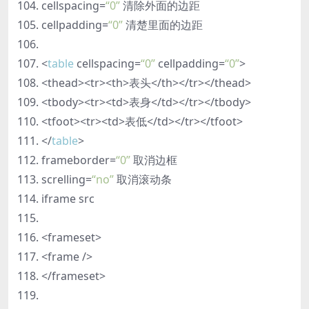
cellspacing=
“0”
清除外面的边距
cellpadding=
“0”
清楚里面的边距
<
table
cellspacing=
“0”
cellpadding=
“0”
>
<thead><tr><th>表头</th></tr></thead>
<tbody><tr><td>表身</td></tr></tbody>
<tfoot><tr><td>表低</td></tr></tfoot>
</
table
>
frameborder=
“0”
取消边框
screlling=
“no”
取消滚动条
iframe src
<frameset>
<frame />
</frameset>