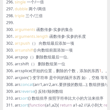
single
一个/一倍
dubble
两个/两倍
triple
三个/三倍
arguments
函数传参-实参的集合
arguments.length
函数传参-实参的长度
arr.push
（） 向数组最后添加一项
arr.unshift
()
向数组前面添加一项
arr.pop（）删除数组最后一位.
arr.shift（） 删除数组第一位
arr.splice(开始的位置，删除的个数，添加的东西
1
。。
arr.join(
”
) 变字符串 是中间的隔开东西 如- ，空格 等
arr.
concat
(arr1,arr2,arr..要拼接的数组…); 数组拼接
arr.
reverse
() 反转/颠倒数组
arr.
sort
() 数组排序 按照字符串比大小的方法来排序
arr.
sort
(
function
(a1,a2)
{
return
a1-a2 //从小到大
ret