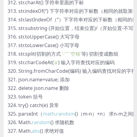
str.charAt() 字符串里面的下标
str.indexOf(‘’) 下字符串对应的下标数（相同的就取第
str.lastIndexOf（‘’）下字符串对应的下标数（相同
str.substring (开始位置，结束位置)/（开始位
str.toUpperCase() 大写字母
str.toLowerCase() 小写字母
str.split(切割的方式
‘-‘
”
‘空格’
等) 切割变成数组
str.charCodeAt(
‘a’
) 输入字符查找对应的编码
String.fromCharCode(编码) 输入编码查找对应的字符
json.name=value; 添加
delete json.name 删除
token 括号
try{} catch(e) 异常
parseInt（
math
.
random
()（m-n）+n） 求n-m
Math.
random
() 求随机数
Math.
abs
() 求绝对值