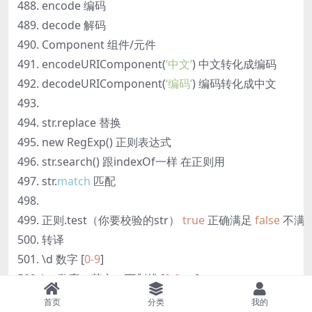
encode 编码
decode 解码
Component 组件/元件
encodeURIComponent(
‘中文’
) 中文转化成编码
decodeURIComponent(
‘编码’
) 编码转化成中文
str.replace 替换
new RegExp() 正则表达式
str.search() 跟indexOf一样 在正则用
str.
match
匹配
正则.test（你要校验的str）
true
正确满足
false
不满
转译
\d 数字 [
0
-9
]
\w 数字、英文、下划线 [
0
-9
a-z]
\s 空白字符 所有的空白字符
首页
分类
我的