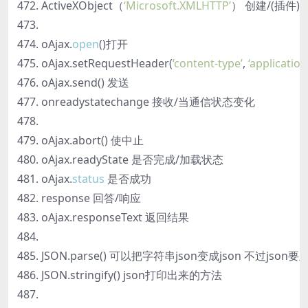
ActiveXObject（
‘Microsoft.XMLHTTP’
） 创建/(插件) 
oAjax.
open
()打开
oAjax.setRequestHeader(
‘content-type’
,
‘applicati
oAjax.send() 发送
onreadystatechange 接收/当通信状态变化
oAjax.abort() 使中止
oAjax.readyState 是否完成/加载状态
oAjax.
status
是否成功
response 回答/响应
oAjax.responseText 返回结果
JSON.parse() 可以把字符串json变成json 不过jso
JSON.stringify() json打印出来的方法